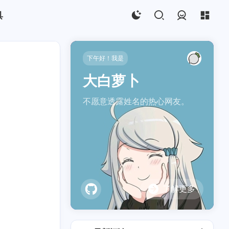
具
登录
下午好！我是
大白萝卜
不愿意透露姓名的热心网友。
yarn
1
1
了解更多