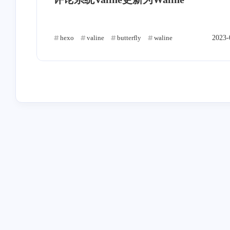
星际战甲
vercel
Terninal
1
1
1
枚举
WPScan
WordPress
1
1
1
hexo
valine
butterfly
waline
2023-
信息收集
端口扫描
文献引用
3
1
碎碎念
调节阀
安装问题
6
1
1
OBS
化工设备
化工操作
1
1
3
乙烯装置
AI配音
视频剪辑
1
1
1
互动
最近评论
模拟循环
物料循环
Windows11
1
1
化工设计竞赛
毕业季
应届生
3
1
煤焦化
工艺流程
电解质
1
3
1
stonewu
stonewu
仪表
css3
css
termux
怎么设置局域网自动走这个
2
2
因站点更换框架为 Hug
4
代理？
且已经更换域名，麻烦
驱动
nvidia
xfce4
建
1
1
1
一下 汐塔魔法屋 的信
12 天前
2-17-2026
网站名称：绘星里 网