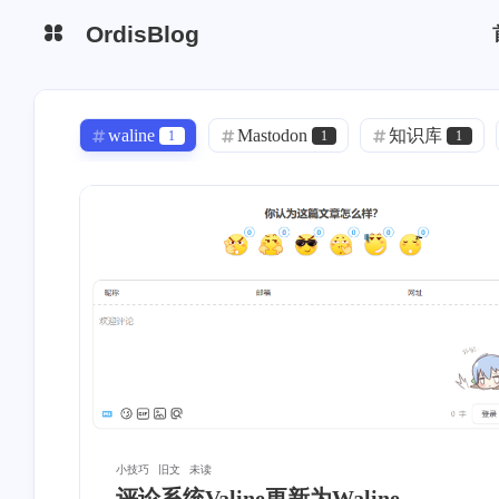
OrdisBlog
waline
Mastodon
知识库
1
1
1
大模型
本地模型
人工智能
1
1
1
单元模块
MinIO
服务器
1
1
1
ChemOffice
必读
液固相
1
1
1
换热器
HTRI
C语言
1
1
1
小程序
uni-app
面试题
1
1
1
四足机器人
水力学
填料塔
4
1
1
bilibili
gulp
PWA
自
1
1
1
小技巧
旧文
未读
评论系统Valine更新为Waline