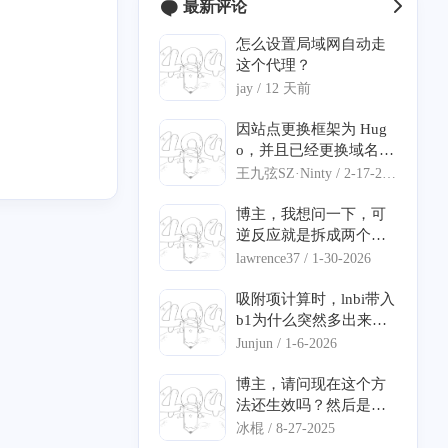
最新评论
r
怎么设置局域网自动走
2
这个代理？
jay /
12 天前
因站点更换框架为 Hug
o，并且已经更换域名，
砖
2
麻烦修改一下 汐塔魔法
王九弦SZ·Ninty /
2-17-202
屋 的信息： 网站名称：
6
案
1
绘星里 网站链接：http
博主，我想问一下，可
s://blog.storia.ren/ 网站
逆反应就是拆成两个反
头像：https://blog.storia.
应写动力学吗?我遇到了
lawrence37 /
1-30-2026
ren/images/icon.png 网
个形式有点不一样的速
软件
0
站简介：一起来绘制属
率方程不知道怎么输入
吸附项计算时，lnbi带入
于自己的星星！
动力学。另外，在网上
b1为什么突然多出来个
1
1
1
1
1
IM
大模型
truenas
MinIO
waline
看到喜欢计算机，还是
负号，还有我查到的宏
Junjun /
1-6-2026
化工专业的人，很开心
观动力学方程里bi项有
1
1
1
10
4
1
具
搜索
WPScan
butterfly
css
ssl
哈哈哈哈
负数，没法算ln值，是
博主，请问现在这个方
因为动力学方程不正确
法还生效吗？然后是直
ve2d
2
1
7
1
1
4
rss
HYSYS
AEA
uni-app
建站
吗
接在hosts文件最下面加
冰棍 /
8-27-2025
你那行命令就可以了