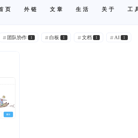
首页
外链
文章
生活
关于
工
团队协作
白板
文档
AI
1
1
1
1
运维
二元交互参数
NIST
1
1
1
迁移
计算化学
分子计算
1
1
1
flarum
CAPE-OPEN
模拟开发
1
8
7
Clion
Poco
VS2022
cpp
2
1
1
16
公用工程
导热油
中试
嵌入式
1
1
1
4
板式塔
valine
CDN
iconfont
1
2
1
定义组分
颜色
api
Artitalk
1
2
1
1