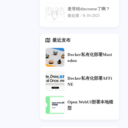
吗？
老哥转discourse了啊？
秦始黄 /
8-10-2025
最近发布
Docker私有化部署Mast
2
odon
十二月 2024
十一月 2024
1
1
篇
篇
Docker私有化部署AFFi
NE
八月 2024
五月 2024
11
1
篇
篇
Open WebUI部署本地模
型
二月 2024
一月 2024
1
11
篇
篇