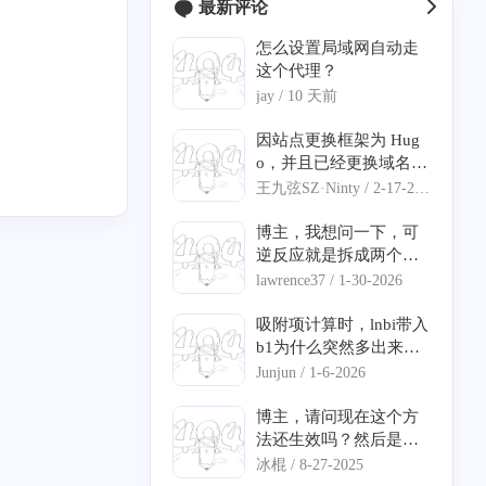
5
最新评论
r
怎么设置局域网自动走
2
这个代理？
jay /
10 天前
因站点更换框架为 Hug
o，并且已经更换域名，
砖
2
麻烦修改一下 汐塔魔法
王九弦SZ·Ninty /
2-17-202
屋 的信息： 网站名称：
6
案
1
绘星里 网站链接：http
博主，我想问一下，可
s://blog.storia.ren/ 网站
逆反应就是拆成两个反
头像：https://blog.storia.
应写动力学吗?我遇到了
lawrence37 /
1-30-2026
ren/images/icon.png 网
个形式有点不一样的速
软件
0
站简介：一起来绘制属
率方程不知道怎么输入
吸附项计算时，lnbi带入
于自己的星星！
动力学。另外，在网上
b1为什么突然多出来个
1
1
1
1
1
IM
大模型
truenas
MinIO
waline
看到喜欢计算机，还是
负号，还有我查到的宏
Junjun /
1-6-2026
化工专业的人，很开心
观动力学方程里bi项有
1
1
1
10
4
1
具
搜索
WPScan
butterfly
css
ssl
哈哈哈哈
负数，没法算ln值，是
博主，请问现在这个方
因为动力学方程不正确
法还生效吗？然后是直
ve2d
2
1
7
1
1
4
rss
HYSYS
AEA
uni-app
建站
吗
接在hosts文件最下面加
冰棍 /
8-27-2025
你那行命令就可以了