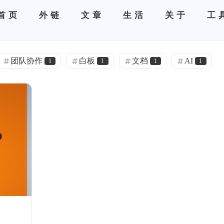
首页
外链
文章
生活
关于
工
团队协作
白板
文档
AI
1
1
1
1
运维
二元交互参数
NIST
1
1
1
迁移
计算化学
分子计算
1
1
1
flarum
CAPE-OPEN
模拟开发
1
8
7
Clion
Poco
VS2022
cpp
2
1
1
16
公用工程
导热油
waline
中试
1
1
1
1
填料塔
板式塔
valine
CDN
1
1
2
PWA
自定义组分
颜色
api
1
1
2
1