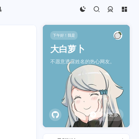
具
登录
下午好！我是
大白萝卜
不愿意透露姓名的热心网友。
yarn
1
1
了解更多