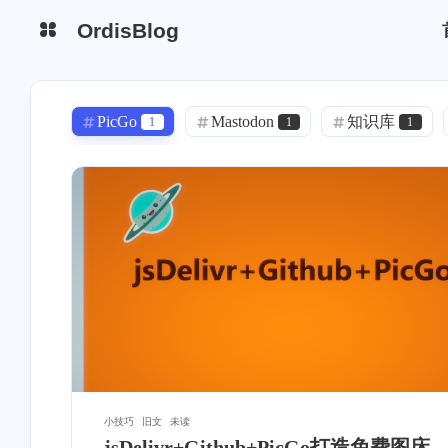
OrdisBlog
PicGo
Mastodon
知识库
1
1
1
大模型
本地模型
人工智能
1
1
1
单元模块
MinIO
服务器
1
1
1
ChemOffice
必读
液固相
1
1
1
换热器
HTRI
C语言
1
1
1
小程序
uni-app
面试题
1
1
1
嵌入式
四足机器人
水力学
4
4
1
iconfont
bilibili
gulp
1
1
1
小技巧
旧文
未读
jsDelivr+Github+PicGo打造免费图床