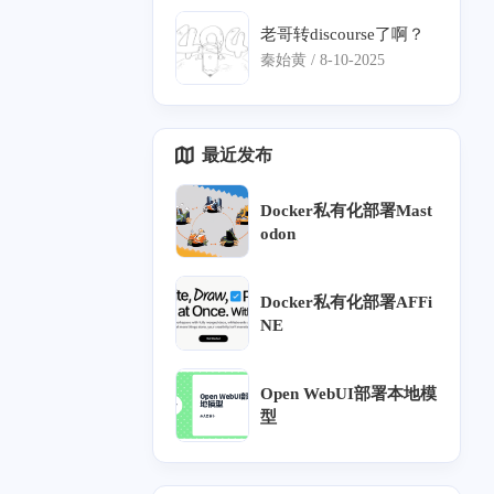
吗？
老哥转discourse了啊？
秦始黄 /
8-10-2025
最近发布
Docker私有化部署Mast
2
odon
十二月 2024
十一月 2024
1
1
篇
篇
Docker私有化部署AFFi
NE
八月 2024
五月 2024
11
1
篇
篇
Open WebUI部署本地模
型
二月 2024
一月 2024
1
11
篇
篇