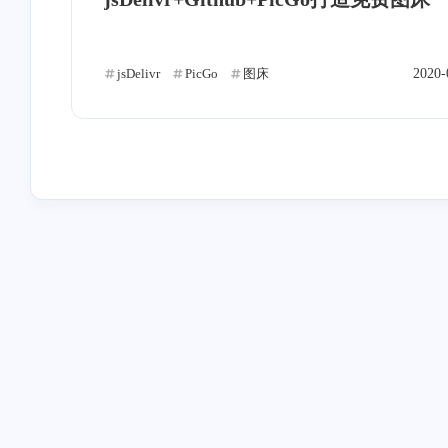
Artitalk
星际战甲
vercel
1
1
1
uptime
枚举
WPScan
1
1
1
jsDelivr
PicGo
图床
2020-
信息收集
端口扫描
文献引用
3
1
碎碎念
调节阀
安装问题
6
1
1
OBS
化工设备
化工操作
1
1
3
乙烯装置
AI配音
视频剪辑
1
1
1
互动
最近评论
模拟循环
物料循环
Windows11
1
1
化工设计竞赛
毕业季
应届生
3
1
煤焦化
工艺流程
电解质
1
3
1
stonewu
stonewu
仪表
css3
css
termux
怎么设置局域网自动走这个
2
2
因站点更换框架为 Hug
4
代理？
且已经更换域名，麻烦
驱动
nvidia
xfce4
建
1
1
1
一下 汐塔魔法屋 的信
10 天前
2-17-2026
网站名称：绘星里 网