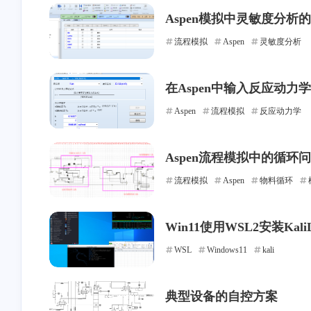
Aspen模拟中灵敏度分析
stonewu
stonewu
流程模拟
Aspen
灵敏度分析
怎么设置局域网自动走这个
因站点更换框架为 Hug
代理？
且已经更换域名，麻烦
一下 汐塔魔法屋 的信
在Aspen中输入反应动力学
10 天前
2-17-2026
网站名称：绘星里 网
Aspen
流程模拟
反应动力学
接：https://blog.storia.r
站头像：
stonewu
stonewu
https://blog.storia.ren/im
Aspen流程模拟中的循环
博主，我想问一下，可逆反
吸附项计算时，lnbi带入
con.png 网站简介：
应就是拆成两个反应写动力
为什么突然多出来个负
流程模拟
Aspen
物料循环
制属于自己的星星！
学吗?我遇到了个形式有点不
还有我查到的宏观动力
1-30-2026
1-6-2026
一样的速率方程不知道怎么
程里bi项有负数，没法算
Win11使用WSL2安装Kal
输入动力学。另外，在网上
值，是因为动力学方程
看到喜欢计算机，还是化工
确吗
stonewu
stonewu
WSL
Windows11
kali
专业的人，很开心哈哈哈哈
博主，请问现在这个方法还
老哥转discourse了啊？
生效吗？然后是直接在hosts
典型设备的自控方案
文件最下面加你那行命令就