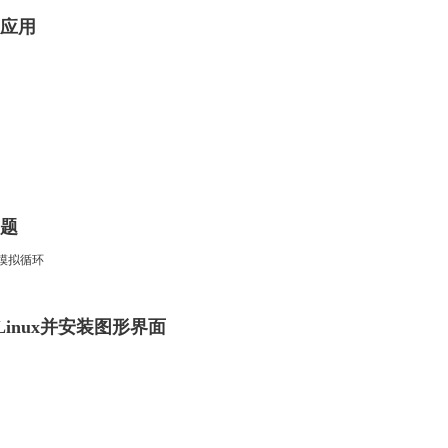
2
1
3
1
的应用
Halo
root
图床
VScode
DWS
1
4
6
2
o，并
mysql
嵌入式
git
Clion
小工
修改
20
1
1
1
息：
Linux
水力学
导热油
团队协作
站链
1
1
中试
乙烯装置
en/ 网
ages/i
问题
b1
一起来绘
号，
模拟循环
学方
ln
iLinux并安装图形界面
不正
二月 2025
一月 2025
4
4
篇
篇