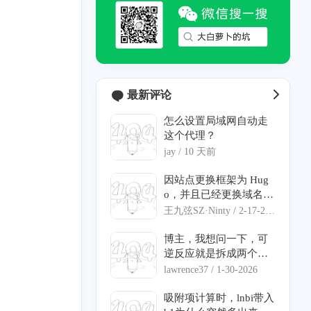
最新评论
怎么设置局域网自动走
这个代理？
jay /
10 天前
因站点更换框架为 Hug
o，并且已经更换域名，
麻烦修改一下 汐塔魔法
王九弦SZ·Ninty /
2-17-202
屋 的信息： 网站名称：
6
绘星里 网站链接：http
博主，我想问一下，可
s://blog.storia.ren/ 网站
逆反应就是拆成两个反
头像：https://blog.storia.
应写动力学吗?我遇到了
lawrence37 /
1-30-2026
ren/images/icon.png 网
个形式有点不一样的速
站简介：一起来绘制属
率方程不知道怎么输入
吸附项计算时，lnbi带入
于自己的星星！