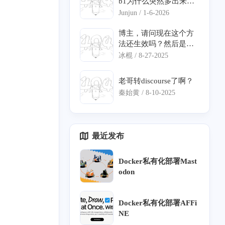
动力学。另外，在网上
b1为什么突然多出来个
看到喜欢计算机，还是
负号，还有我查到的宏
1
1
1
1
1
Junjun /
1-6-2026
IM
大模型
truenas
MinIO
waline
化工专业的人，很开心
观动力学方程里bi项有
哈哈哈哈
负数，没法算ln值，是
博主，请问现在这个方
1
1
1
10
4
1
具
搜索
WPScan
butterfly
css
ssl
因为动力学方程不正确
法还生效吗？然后是直
吗
接在hosts文件最下面加
冰棍 /
8-27-2025
1
7
1
1
4
rss
HYSYS
AEA
uni-app
建站
你那行命令就可以了
吗？
老哥转discourse了啊？
秦始黄 /
8-10-2025
最近发布
Docker私有化部署Mast
odon
十二月 2024
十一月 2024
Docker私有化部署AFFi
1
1
篇
篇
NE