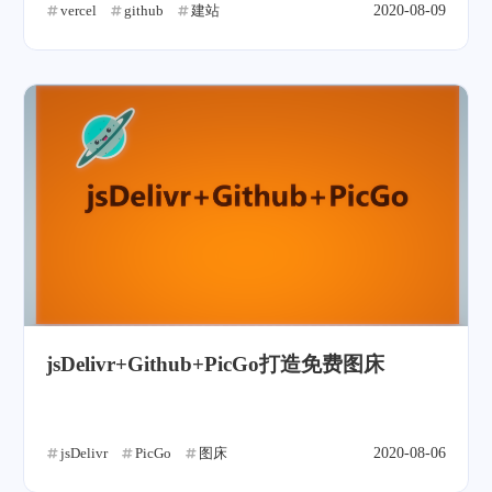
vercel
github
建站
2020-08-09
jsDelivr+Github+PicGo打造免费图床
jsDelivr
PicGo
图床
2020-08-06