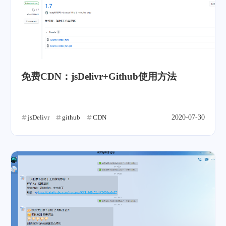
免费CDN：jsDelivr+Github使用方法
jsDelivr
github
CDN
2020-07-30