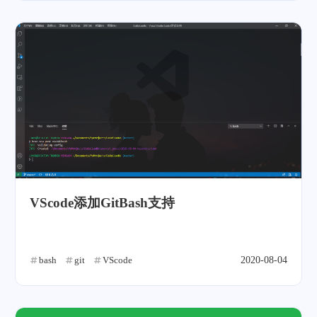
VScode添加GitBash支持
bash
git
VScode
2020-08-04