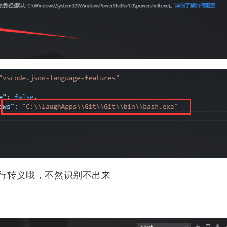
2
1
3
1
Halo
root
图床
VScode
DWS
1
4
6
2
o，并
mysql
嵌入式
git
Clion
小工
修改
20
1
1
1
息：
Linux
水力学
导热油
团队协作
站链
1
1
中试
乙烯装置
en/ 网
ages/i
b1
一起来绘
号，
学方
ln
不正
要进行转义哦，不然识别不出来
二月 2025
一月 2025
4
4
篇
篇