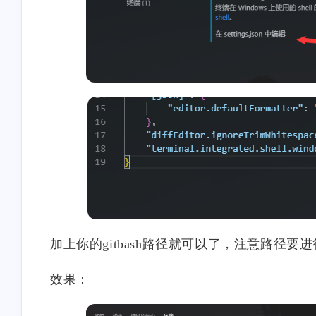
stonewu
stonewu
怎么设置局域网自动走这个
因站点更换框架为 Hug
代理？
且已经更换域名，麻烦
一下 汐塔魔法屋 的信
12 天前
2-17-2026
网站名称：绘星里 网
接：https://blog.storia.r
站头像：
stonewu
stonewu
https://blog.storia.ren/im
博主，我想问一下，可逆反
吸附项计算时，lnbi带入
con.png 网站简介：
应就是拆成两个反应写动力
为什么突然多出来个负
制属于自己的星星！
学吗?我遇到了个形式有点不
还有我查到的宏观动力
1-30-2026
1-6-2026
一样的速率方程不知道怎么
程里bi项有负数，没法算
输入动力学。另外，在网上
值，是因为动力学方程
加上你的gitbash路径就可以了，注意路径
看到喜欢计算机，还是化工
确吗
stonewu
stonewu
专业的人，很开心哈哈哈哈
博主，请问现在这个方法还
老哥转discourse了啊？
效果：
生效吗？然后是直接在hosts
文件最下面加你那行命令就
8-27-2025
8-10-2025