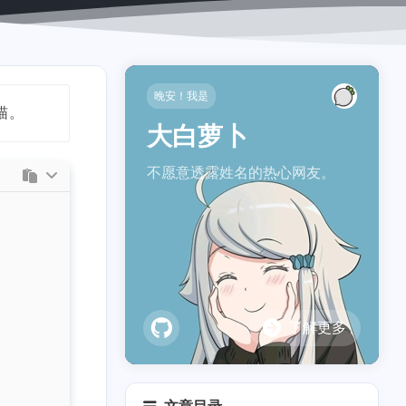
晚安！我是
喵。
大白萝卜
不愿意透露姓名的热心网友。
了解更多