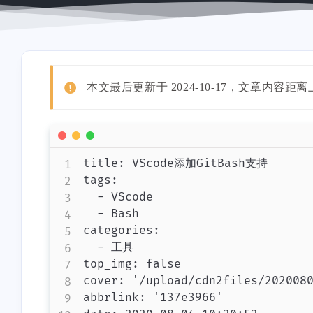
本文最后更新于 2024-10-17，文章
title: VScode添加GitBash支持

tags:

  - VScode

  - Bash

categories:

  - 工具

top_img: false

cover: '/upload/cdn2files/2020080
abbrlink: '137e3966'
