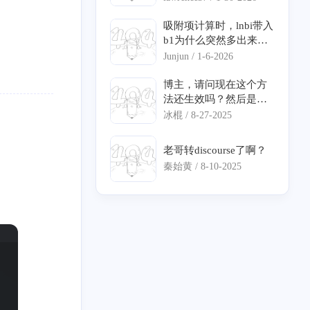
ren/images/icon.png 网
个形式有点不一样的速
站简介：一起来绘制属
率方程不知道怎么输入
吸附项计算时，lnbi带入
于自己的星星！
动力学。另外，在网上
b1为什么突然多出来个
看到喜欢计算机，还是
负号，还有我查到的宏
Junjun /
1-6-2026
化工专业的人，很开心
观动力学方程里bi项有
哈哈哈哈
负数，没法算ln值，是
博主，请问现在这个方
因为动力学方程不正确
法还生效吗？然后是直
吗
接在hosts文件最下面加
冰棍 /
8-27-2025
你那行命令就可以了
吗？
老哥转discourse了啊？
秦始黄 /
8-10-2025