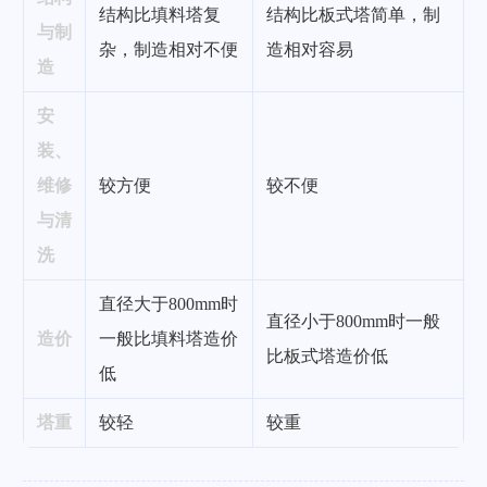
结构比填料塔复
结构比板式塔简单，制
与制
杂，制造相对不便
造相对容易
造
安
装、
维修
较方便
较不便
与清
洗
直径大于800mm时
直径小于800mm时一般
造价
一般比填料塔造价
比板式塔造价低
低
塔重
较轻
较重