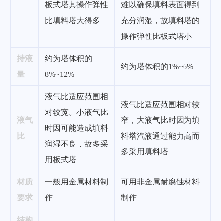
板式塔其操作弹性
难以确保填料表面得到
比填料塔大得多
充分润湿，故填料塔的
操作弹性比板式塔小
持液
约为塔体积的
约为塔体积的1%~6%
量
8%~12%
液气比适应范围相
液气比适应范围相对较
对较宽。小液气比
液气
窄，大液气比时因为填
时因可能造成填料
比
料塔汽液通过能力高而
润湿不良，故多采
多采用填料塔
用板式塔
材质
一般用金属材料制
可用非金属耐腐蚀材料
要求
作
制作
结构