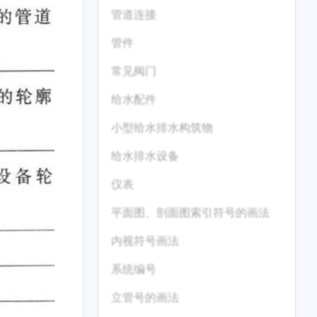
管道连接
管件
常见阀门
给水配件
小型给水排水构筑物
给水排水设备
仪表
1
1
1
1
1
IM
大模型
truenas
MinIO
waline
平面图、剖面图索引符号的画法
1
1
1
10
4
1
具
搜索
WPScan
butterfly
css
ssl
内视符号画法
1
7
1
1
4
rss
HYSYS
AEA
uni-app
建站
系统编号
立管号的画法