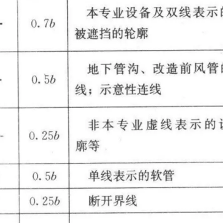
标签
寻找感兴趣的领域
2
1
3
1
Halo
root
图床
VScode
DWS
1
4
6
2
o，并
mysql
嵌入式
git
Clion
小工
修改
20
1
1
1
息：
Linux
水力学
导热油
团队协作
站链
1
1
中试
乙烯装置
en/ 网