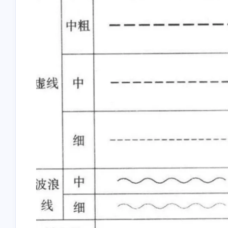
互动
最近评论
stonewu
stonewu
怎么设置局域网自动走这个
因站点更换框架为 Hug
代理？
且已经更换域名，麻烦
一下 汐塔魔法屋 的信
12 天前
2-17-2026
网站名称：绘星里 网
接：https://blog.storia.r
站头像：
stonewu
stonewu