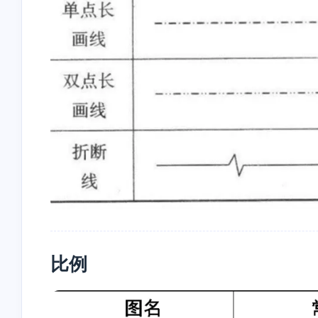
https://blog.storia.ren/im
博主，我想问一下，可逆反
吸附项计算时，lnbi带入
con.png 网站简介：
应就是拆成两个反应写动力
为什么突然多出来个负
制属于自己的星星！
学吗?我遇到了个形式有点不
还有我查到的宏观动力
1-30-2026
1-6-2026
一样的速率方程不知道怎么
程里bi项有负数，没法算
输入动力学。另外，在网上
值，是因为动力学方程
看到喜欢计算机，还是化工
确吗
stonewu
stonewu
专业的人，很开心哈哈哈哈
博主，请问现在这个方法还
老哥转discourse了啊？
生效吗？然后是直接在hosts
文件最下面加你那行命令就
8-27-2025
8-10-2025
可以了吗？
比例