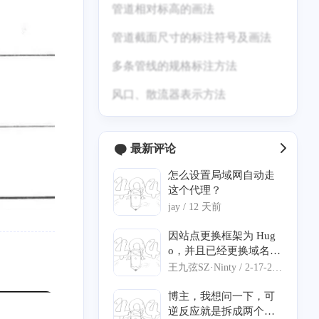
管道相对标高的画法
管道截面尺寸的标注符号及画法
多条管线的规格标注方法
风口、散流器表示方法
十二月 2024
十一月 2024
1
1
最新评论
篇
篇
怎么设置局域网自动走
八月 2024
五月 2024
这个代理？
11
1
篇
篇
jay /
12 天前
因站点更换框架为 Hug
二月 2024
一月 2024
o，并且已经更换域名，
1
11
麻烦修改一下 汐塔魔法
篇
篇
王九弦SZ·Ninty /
2-17-202
屋 的信息： 网站名称：
6
绘星里 网站链接：http
博主，我想问一下，可
八月 2023
七月 2023
s://blog.storia.ren/ 网站
逆反应就是拆成两个反