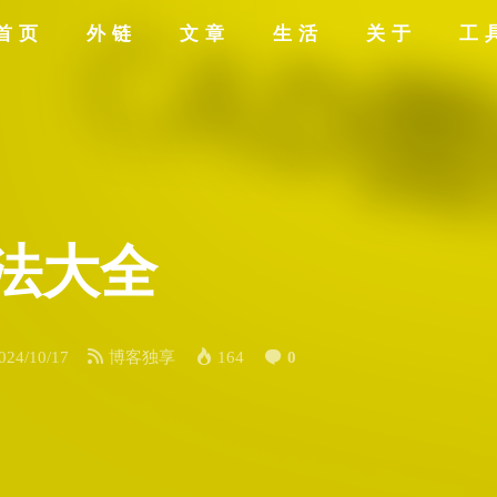
首页
外链
文章
生活
关于
工
法大全
024/10/17
博客独享
164
0