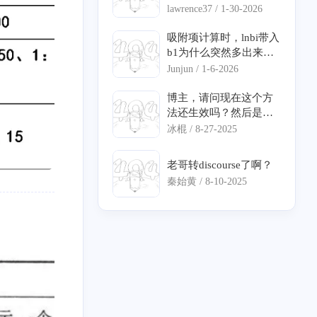
3
5
篇
篇
头像：https://blog.storia.
应写动力学吗?我遇到了
lawrence37 /
1-30-2026
ren/images/icon.png 网
个形式有点不一样的速
站简介：一起来绘制属
率方程不知道怎么输入
吸附项计算时，lnbi带入
三月 2023
二月 2023
于自己的星星！
动力学。另外，在网上
b1为什么突然多出来个
2
1
篇
篇
看到喜欢计算机，还是
负号，还有我查到的宏
Junjun /
1-6-2026
化工专业的人，很开心
观动力学方程里bi项有
哈哈哈哈
负数，没法算ln值，是
博主，请问现在这个方
九月 2022
八月 2022
因为动力学方程不正确
法还生效吗？然后是直
1
3
篇
篇
吗
接在hosts文件最下面加
冰棍 /
8-27-2025
你那行命令就可以了
吗？
八月 2021
七月 2021
老哥转discourse了啊？
14
2
篇
篇
秦始黄 /
8-10-2025
二月 2021
一月 2021
7
1
篇
篇
十月 2020
九月 2020
2
3
篇
篇