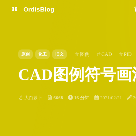
OrdisBlog
图例
CAD
PID
原创
化工
旧文
CAD图例符号画
大白萝卜
6668
16 分钟
2021/02/21
2