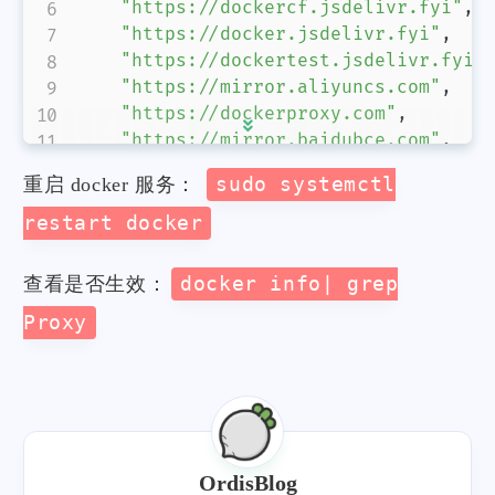
"https://dockercf.jsdelivr.fyi"
,
"https://docker.jsdelivr.fyi"
,
"https://dockertest.jsdelivr.fyi"
"https://mirror.aliyuncs.com"
,
"https://dockerproxy.com"
,
"https://mirror.baidubce.com"
,
"https://docker.m.daocloud.io"
,
重启 docker 服务：
sudo systemctl
"https://docker.nju.edu.cn"
,
"https://docker.mirrors.sjtug.sjt
restart docker
"https://docker.mirrors.ustc.edu.
"https://mirror.iscas.ac.cn"
,
查看是否生效：
docker info| grep
"https://docker.rainbond.cc"
Proxy
]
,
"proxies"
:
{
"http-proxy"
:
"http://10.10.1
"https-proxy"
:
"http://10.10.
"no-proxy"
:
"localhost,127.0.
}
OrdisBlog
}