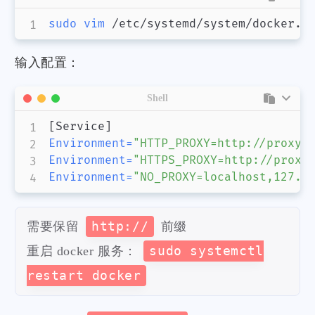
sudo
vim
 /etc/systemd/system/docker.s
输入配置：
Shell
[
Service
]
Environment
=
"HTTP_PROXY=http://proxy.
Environment
=
"HTTPS_PROXY=http://proxy
Environment
=
"NO_PROXY=localhost,127.0
需要保留
http://
前缀
重启 docker 服务：
sudo systemctl
restart docker