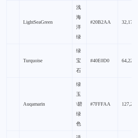
浅
海
LightSeaGreen
#20B2AA
32,178,
洋
绿
绿
Turquoise
宝
#40E0D0
64,224,
石
绿
玉
Auqamarin
\碧
#7FFFAA
127,255
绿
色
适