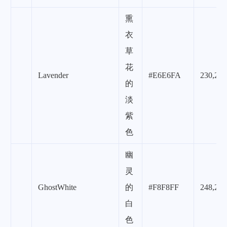
熏
衣
草
花
Lavender
#E6E6FA
230,230
的
淡
紫
色
幽
灵
GhostWhite
的
#F8F8FF
248,248
白
色