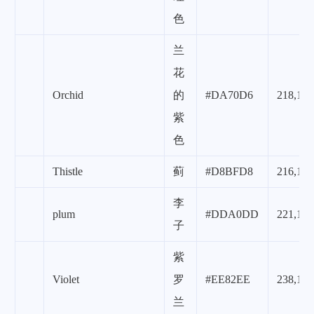
色
兰
花
Orchid
的
#DA70D6
218,112
紫
色
Thistle
蓟
#D8BFD8
216,191
李
plum
#DDA0DD
221,160
子
紫
Violet
罗
#EE82EE
238,130
兰