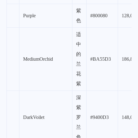
紫
Purple
#800080
128,0,1
色
适
中
的
MediumOrchid
#BA55D3
186,85,
兰
花
紫
深
紫
DarkVoilet
罗
#9400D3
148,0,2
兰
色