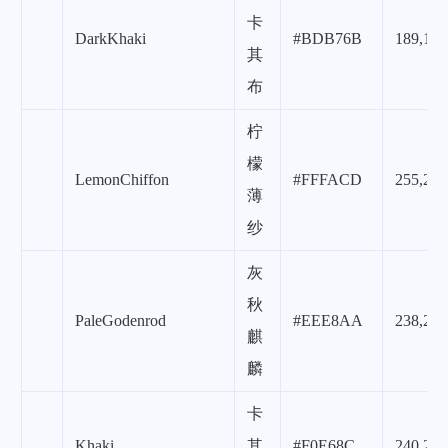
卡
DarkKhaki
#BDB76B
189,183
其
布
柠
檬
LemonChiffon
#FFFACD
255,250
薄
纱
灰
秋
PaleGodenrod
#EEE8AA
238,232
麒
麟
卡
Khaki
其
#F0E68C
240,230