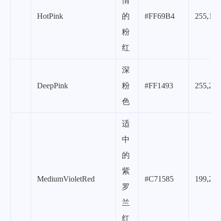
情
HotPink
的
#FF69B4
255,105
粉
红
深
DeepPink
粉
#FF1493
255,20,
色
适
中
的
紫
MediumVioletRed
#C71585
199,21,
罗
兰
红