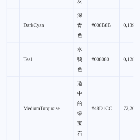
灰
深
DarkCyan
青
#008B8B
0,139,1
色
水
Teal
鸭
#008080
0,128,1
色
适
中
的
MediumTurquoise
#48D1CC
72,209,
绿
宝
石