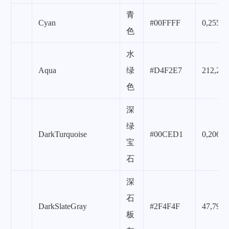
青
Cyan
#00FFFF
0,255,2
色
水
Aqua
绿
#D4F2E7
212,242
色
深
绿
DarkTurquoise
#00CED1
0,206,2
宝
石
深
石
DarkSlateGray
#2F4F4F
47,79,7
板