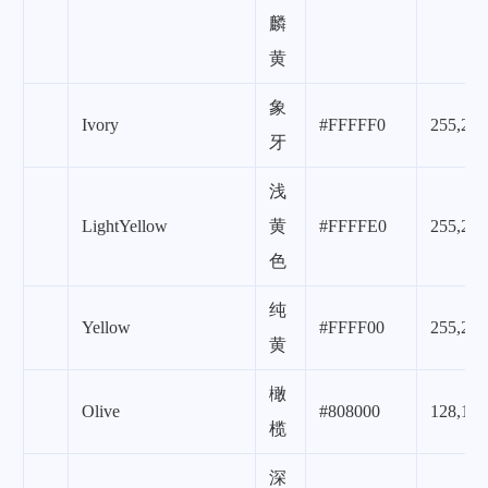
麟
黄
象
Ivory
#FFFFF0
255,255
牙
浅
LightYellow
黄
#FFFFE0
255,255
色
纯
Yellow
#FFFF00
255,255
黄
橄
Olive
#808000
128,128
榄
深