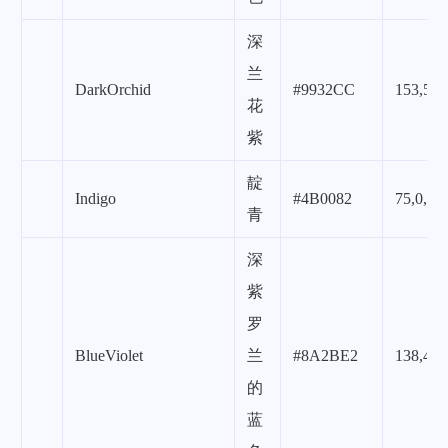
深
兰
DarkOrchid
#9932CC
153,50,
花
紫
靛
Indigo
#4B0082
75,0,13
青
深
紫
罗
BlueViolet
兰
#8A2BE2
138,43,
的
蓝