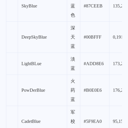
SkyBlue
蓝
#87CEEB
135,206
色
深
DeepSkyBlue
天
#00BFFF
0,191,2
蓝
淡
LightBLue
#ADD8E6
173,216
蓝
火
PowDerBlue
药
#B0E0E6
176,224
蓝
军
CadetBlue
校
#5F9EA0
95,158,