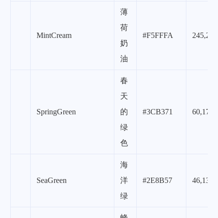
薄
荷
MintCream
#F5FFFA
245,255
奶
油
春
天
SpringGreen
的
#3CB371
60,179,
绿
色
海
SeaGreen
洋
#2E8B57
46,139,
绿
蜂