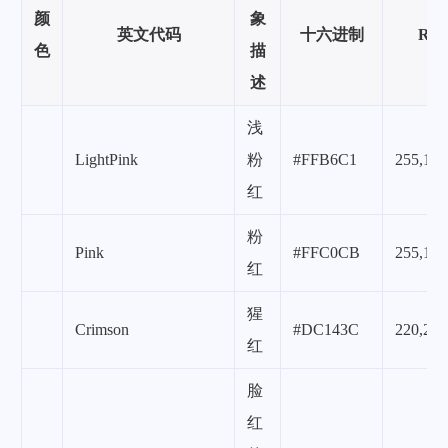
颜
象
英文代码
十六进制
RG
色
描
述
浅
LightPink
粉
#FFB6C1
255,182
红
粉
Pink
#FFC0CB
255,192
红
猩
Crimson
#DC143C
220,20,
红
脸
红