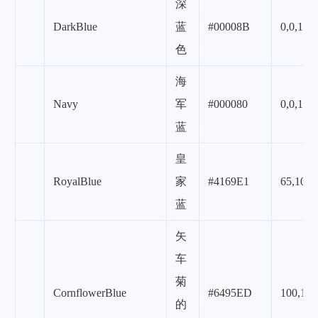
深
DarkBlue
蓝
#00008B
0,0,139
色
海
Navy
军
#000080
0,0,128
蓝
皇
RoyalBlue
家
#4169E1
65,105,
蓝
矢
车
菊
CornflowerBlue
#6495ED
100,149
的