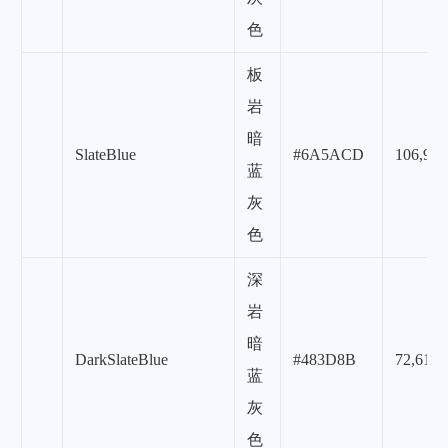
色
板
岩
暗
SlateBlue
#6A5ACD
106,90,
蓝
灰
色
深
岩
暗
DarkSlateBlue
#483D8B
72,61,1
蓝
灰
色