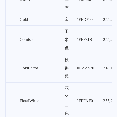
布
Gold
金
#FFD700
255,215
玉
Cornislk
米
#FFF8DC
255,248
色
秋
GoldEnrod
麒
#DAA520
218,165
麟
花
的
FloralWhite
#FFFAF0
255,250
白
色