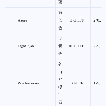
蓝
蔚
Azure
蓝
#F0FFFF
240,255
色
淡
LightCyan
青
#E1FFFF
225,255
色
苍
白
的
PaleTurquoise
#AFEEEE
175,238
绿
宝
石