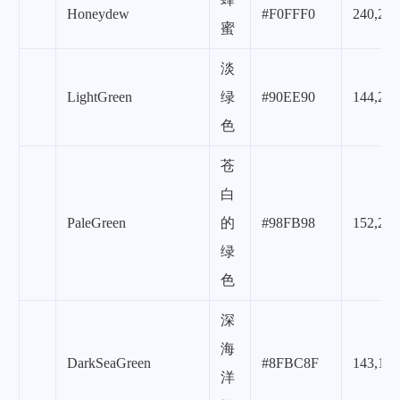
Honeydew
#F0FFF0
240,255
蜜
淡
LightGreen
绿
#90EE90
144,238
色
苍
白
PaleGreen
的
#98FB98
152,251
绿
色
深
海
DarkSeaGreen
#8FBC8F
143,188
洋