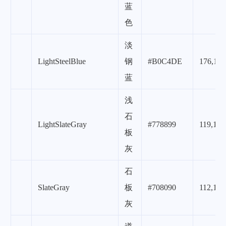
蓝
色
淡
LightSteelBlue
钢
#B0C4DE
176,196
蓝
浅
石
LightSlateGray
#778899
119,136
板
灰
石
SlateGray
板
#708090
112,128
灰