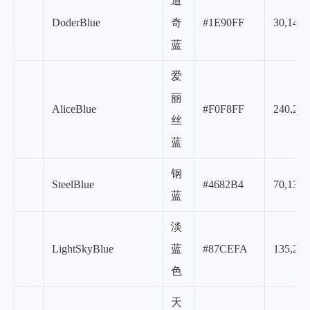
道
DoderBlue
奇
#1E90FF
30,144,
蓝
爱
丽
AliceBlue
#F0F8FF
240,248
丝
蓝
钢
SteelBlue
#4682B4
70,130,
蓝
淡
LightSkyBlue
蓝
#87CEFA
135,206
色
天