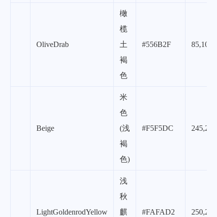
橄
榄
OliveDrab
土
#556B2F
85,107,
褐
色
米
色
Beige
(浅
#F5F5DC
245,245
褐
色)
浅
秋
LightGoldenrodYellow
麒
#FAFAD2
250,250