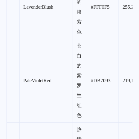
的
LavenderBlush
#FFF0F5
255,240
淡
紫
色
苍
白
的
紫
PaleVioletRed
#DB7093
219,112
罗
兰
红
色
热