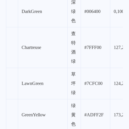
深
DarkGreen
绿
#006400
0,100,0
色
查
特
Chartreuse
#7FFF00
127,255
酒
绿
草
LawnGreen
坪
#7CFC00
124,252
绿
绿
GreenYellow
黄
#ADFF2F
173,255
色