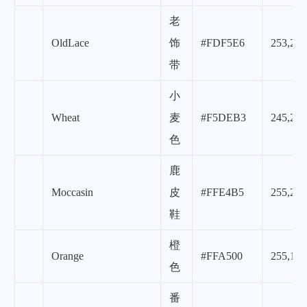
老
OldLace
饰
#FDF5E6
253,245
带
小
Wheat
麦
#F5DEB3
245,222
色
鹿
Moccasin
皮
#FFE4B5
255,228
鞋
橙
Orange
#FFA500
255,165
色
番