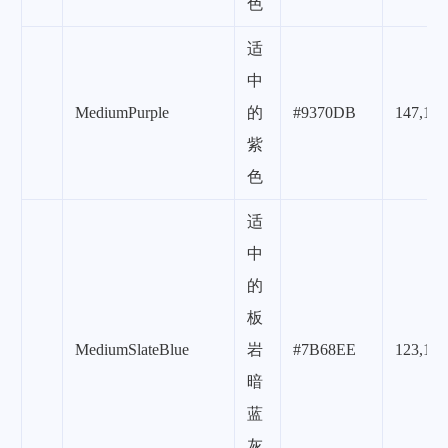
色
适
中
MediumPurple
的
#9370DB
147,112
紫
色
适
中
的
板
MediumSlateBlue
岩
#7B68EE
123,104
暗
蓝
灰