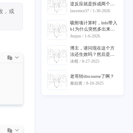
s://blog.storia.ren/ 网站
逆反应就是拆成两个反
头像：https://blog.storia.
应写动力学吗?我遇到了
改，或
lawrence37 /
1-30-2026
ren/images/icon.png 网
个形式有点不一样的速
站简介：一起来绘制属
率方程不知道怎么输入
吸附项计算时，lnbi带入
于自己的星星！
动力学。另外，在网上
b1为什么突然多出来个
看到喜欢计算机，还是
负号，还有我查到的宏
Junjun /
1-6-2026
化工专业的人，很开心
观动力学方程里bi项有
哈哈哈哈
负数，没法算ln值，是
博主，请问现在这个方
因为动力学方程不正确
法还生效吗？然后是直
吗
接在hosts文件最下面加
冰棍 /
8-27-2025
你那行命令就可以了
吗？
老哥转discourse了啊？
秦始黄 /
8-10-2025