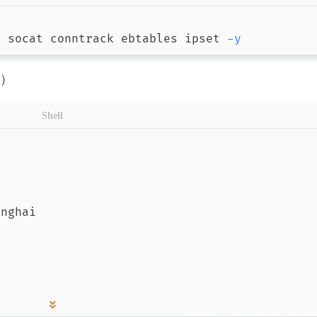
r
 socat conntrack ebtables ipset 
-y
点）
标签
Shell
寻找感兴趣的领域
2
1
3
1
Halo
root
图床
VScode
DWS
1
4
6
2
o，并
mysql
嵌入式
git
Clion
小工
修改
20
1
1
1
息：
Linux
水力学
导热油
团队协作
站链
1
1
中试
乙烯装置
en/ 网