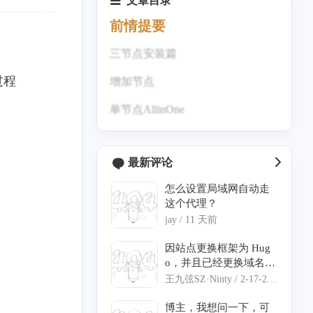
文章目录
前情提要
三节点安装篇
过程
增加节点
单节点AllinOne
最新评论
怎么设置局域网自动走
这个代理？
jay /
11 天前
因站点更换框架为 Hug
o，并且已经更换域名，
麻烦修改一下 汐塔魔法
王九弦SZ·Ninty /
2-17-202
屋 的信息： 网站名称：
6
绘星里 网站链接：http
博主，我想问一下，可