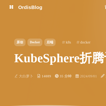
OrdisBlog
k8s
docker
原创
Docker
后端
KubeSphere折
大白萝卜
14089
35 分钟
2024/09/01