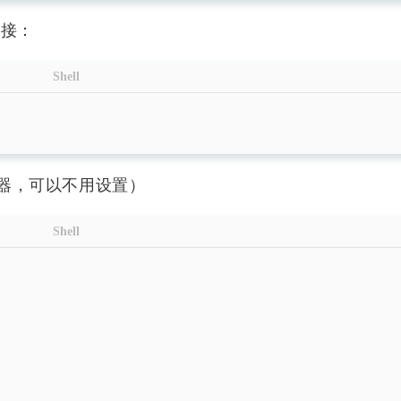
ages/i
b1
一起来绘
连接：
号，
学方
Shell
ln
不正
二月 2025
一月 2025
4
4
器，可以不用设置）
篇
篇
Shell
十月 2024
九月 2024
2
10
篇
篇
四月 2024
三月 2024
6
2
篇
篇
十二月 2023
十一月 2023