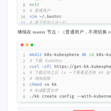
exit
# 普通用户
vim
# 最下面加入这一行
export
KKZONE
=
继续在 master 节点：（普通用户，不用切换 ro
# 保存退出
source
 ~/.bashrc
mkdir
 k8s-kubesphere 
&&
cd
# 下载 KubeKey
curl
-sfL
 https://get-kk.kubesph
# 下载完毕之后 ls 一下看看是否有 kk 
# 增加权限
chmod
# 生成配置文件
./kk create config --with-kubern