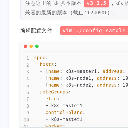
注意这里的 kk 脚本版本
v3.1.5
，k8s
兼容的最新的版本（截止 20240901）。
编辑配置文件：
vim ./config-sample
spec
:
hosts
:
-
{
name
:
 k8s
-
master1
,
address
:
-
{
name
:
 k8s
-
node1
,
address
:
 1
-
{
name
:
 k8s
-
node2
,
address
:
 1
roleGroups
:
etcd
:
-
 k8s
-
master1

control-plane
:
-
 k8s
-
master1

worker
: