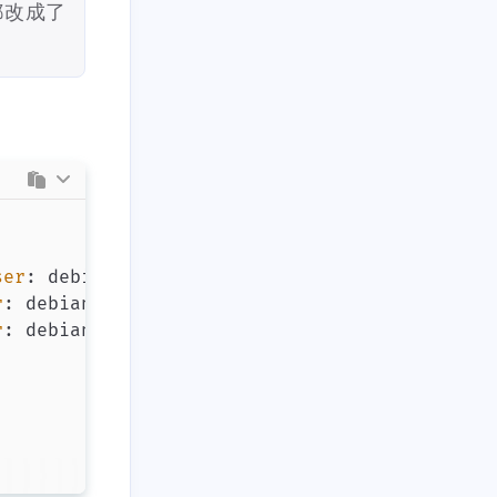
都改成了
五月 2020
二月 2020
4
4
篇
篇
十月 2019
九月 2019
2
1
篇
篇
ser
:
 debian
,
password
:
 xxxxxx
}
r
:
 debian
,
password
:
 xxxxxx
}
r
:
 debian
,
password
:
 xxxxxx
}