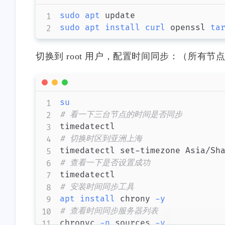
sudo
apt
sudo
apt
install
curl
 openssl 
ta
切换到 root 用户，配置时间同步：（所有节
互动
最近评论
su
# 看一下三台节点的时间是否同步
stonewu
stonewu
# 切换时区到亚洲上海
怎么设置局域网自动走这个
因站点更换框架为 Hug
# 查看一下是否设置成功
代理？
且已经更换域名，麻烦
一下 汐塔魔法屋 的信
11 天前
2-17-2026
# 安装时间同步工具
网站名称：绘星里 网
apt
install
 chrony 
-y
接：https://blog.storia.r
# 查看时间同步服务器列表
站头像：
stonewu
stonewu
chronyc 
-n
 sources 
-v