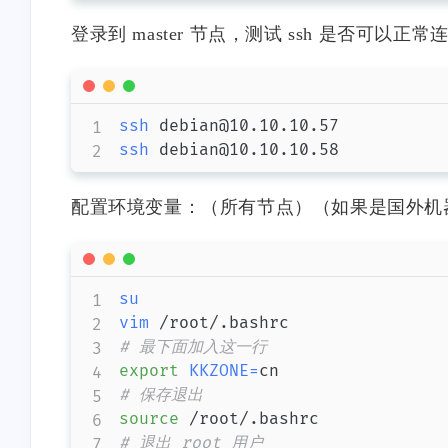
https://blog.storia.ren/im
# 查看时间同步状态
博主，我想问一下，可逆反
吸附项计算时，lnbi带入
con.png 网站简介：
登录到 master 节点，测试 ssh 是否可以正常
应就是拆成两个反应写动力
为什么突然多出来个负
制属于自己的星星！
# 核查三个节点的时间是否一样
学吗?我遇到了个形式有点不
还有我查到的宏观动力
1-30-2026
1-6-2026
timedatectl status
一样的速率方程不知道怎么
程里bi项有负数，没法算
输入动力学。另外，在网上
值，是因为动力学方程
ssh
看到喜欢计算机，还是化工
确吗
stonewu
stonewu
ssh
 debian@10.10.10.58
专业的人，很开心哈哈哈哈
博主，请问现在这个方法还
老哥转discourse了啊？
生效吗？然后是直接在hosts
配置环境变量：（所有节点）（如果是国外机
文件最下面加你那行命令就
8-27-2025
8-10-2025
可以了吗？
su
vim
# 最下面加入这一行
export
KKZONE
=
# 保存退出
source
# 退出 root 用户